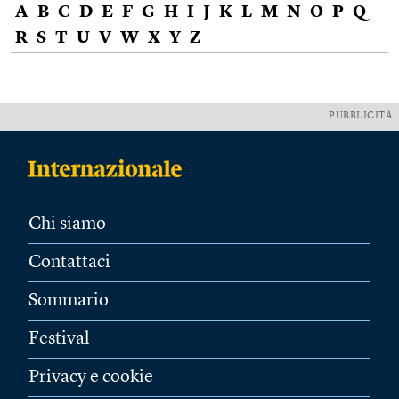
A
B
C
D
E
F
G
H
I
J
K
L
M
N
O
P
Q
R
S
T
U
V
W
X
Y
Z
PUBBLICITÀ
Chi siamo
Contattaci
Sommario
Festival
Privacy e cookie