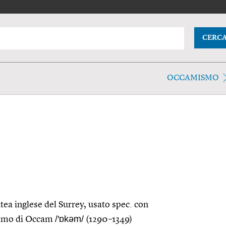
CERC
OCCAMISMO
tea inglese del Surrey, usato spec. con
/'ɒkəm/
ielmo di Occam
(1290–1349)