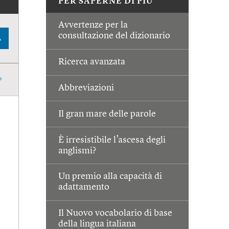
PER SAPERNE DI PIÙ
Avvertenze per la
consultazione del dizionario
A
Ricerca avanzata
Abbreviazioni
Il gran mare delle parole
È irresistibile l’ascesa degli
anglismi?
Un premio alla capacità di
adattamento
Il Nuovo vocabolario di base
della lingua italiana