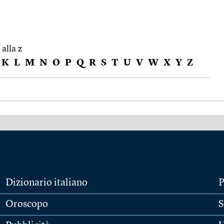
 alla z
K
L
M
N
O
P
Q
R
S
T
U
V
W
X
Y
Z
Dizionario italiano
P
Oroscopo
S