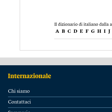
Il dizionario di italiano dalla a
A
B
C
D
E
F
G
H
I
J
Chi siamo
Contattaci