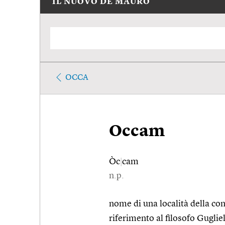
IL NUOVO DE MAURO
OCCA
Occam
Òc
|
cam
n.p.
nome di una località della con
riferimento al filosofo Gugl