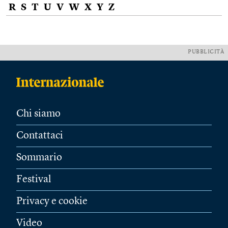
R
S
T
U
V
W
X
Y
Z
PUBBLICITÀ
Chi siamo
Contattaci
Sommario
Festival
Privacy e cookie
Video