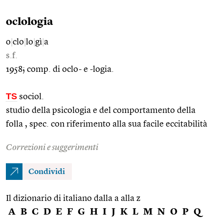
oclologia
o
|
clo
|
lo
|
gì
|
a
s.f.
1958; comp. di oclo- e -logia.
TS
sociol.
studio della psicologia e del comportamento della
folla , spec. con riferimento alla sua facile eccitabilità
Correzioni e suggerimenti
Condividi
Il dizionario di italiano dalla a alla z
A
B
C
D
E
F
G
H
I
J
K
L
M
N
O
P
Q