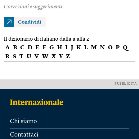
Correzioni e suggerimenti
Condividi
Il dizionario di italiano dalla a alla z
A
B
C
D
E
F
G
H
I
J
K
L
M
N
O
P
Q
R
S
T
U
V
W
X
Y
Z
PUBBLICITÀ
Chi siamo
Contattaci