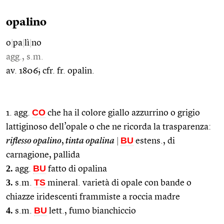
opalino
o
|
pa
|
lì
|
no
agg., s.m.
av. 1806; cfr. fr. opalin.
CO
1. agg.
che ha il colore giallo azzurrino o grigio
lattiginoso dell’opale o che ne ricorda la trasparenza:
BU
riflesso opalino
,
tinta opalina
|
estens., di
carnagione, pallida
2.
BU
agg.
fatto di opalina
3.
TS
s.m.
mineral. varietà di opale con bande o
chiazze iridescenti frammiste a roccia madre
4.
BU
s.m.
lett., fumo bianchiccio