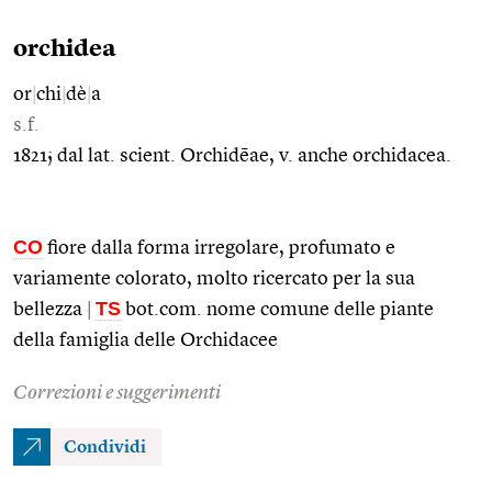
orchidea
or
|
chi
|
dè
|
a
s.f.
1821; dal lat. scient. Orchidēae, v. anche orchidacea.
CO
fiore dalla forma irregolare, profumato e
variamente colorato, molto ricercato per la sua
TS
bellezza
|
bot.com. nome comune delle piante
della famiglia delle Orchidacee
Correzioni e suggerimenti
Condividi