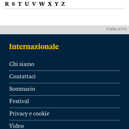
R
S
T
U
V
W
X
Y
Z
PUBBLICITÀ
Chi siamo
Contattaci
Sommario
Festival
Privacy e cookie
Video