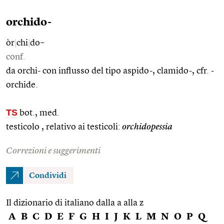
orchido-
òr
|
chi
|
do–
conf.
da orchi- con influsso del tipo aspido-, clamido-, cfr. -
orchide.
TS
bot., med.
testicolo , relativo ai testicoli:
orchidopessia
Correzioni e suggerimenti
Condividi
Il dizionario di italiano dalla a alla z
A
B
C
D
E
F
G
H
I
J
K
L
M
N
O
P
Q