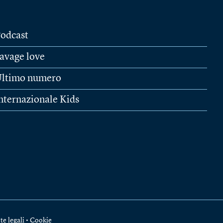
odcast
avage love
ltimo numero
nternazionale Kids
te legali
•
Cookie