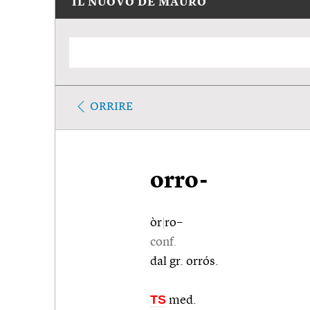
IL NUOVO DE MAURO
ORRIRE
orro-
òr
|
ro–
conf.
dal gr. orrós.
TS
med.