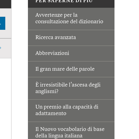
PER SAPERNE DI PIÙ
Avvertenze per la
consultazione del dizionario
A
Ricerca avanzata
Abbreviazioni
Il gran mare delle parole
È irresistibile l’ascesa degli
anglismi?
Un premio alla capacità di
adattamento
Il Nuovo vocabolario di base
della lingua italiana