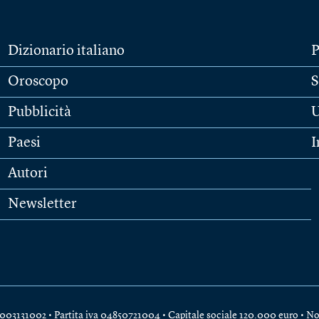
Dizionario italiano
P
Oroscopo
S
Pubblicità
U
Paesi
I
Autori
Newsletter
e 04003131002 • Partita iva 04850721004 • Capitale sociale 120.000 euro •
No