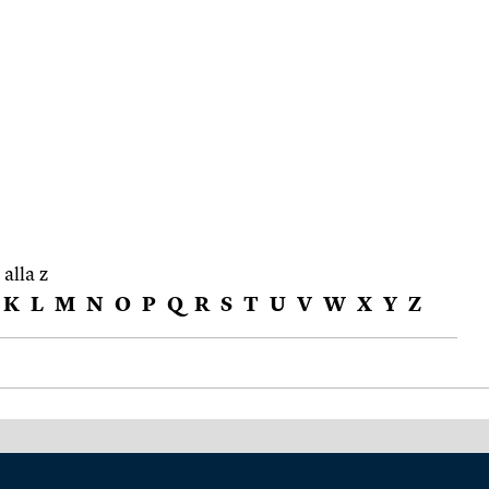
 alla z
K
L
M
N
O
P
Q
R
S
T
U
V
W
X
Y
Z