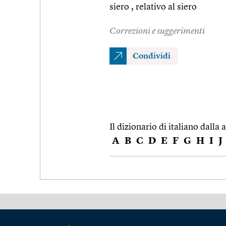
siero , relativo al siero
Correzioni e suggerimenti
Condividi
Il dizionario di italiano dalla a
A
B
C
D
E
F
G
H
I
J