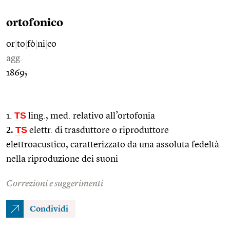
ortofonico
or
|
to
|
fò
|
ni
|
co
agg.
1869;
TS
1.
ling., med. relativo all’ortofonia
2.
TS
elettr. di trasduttore o riproduttore
elettroacustico, caratterizzato da una assoluta fedeltà
nella riproduzione dei suoni
Correzioni e suggerimenti
Condividi