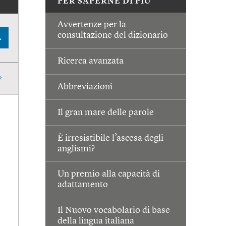
PER SAPERNE DI PIÙ
Avvertenze per la
consultazione del dizionario
A
Ricerca avanzata
Abbreviazioni
Il gran mare delle parole
È irresistibile l’ascesa degli
anglismi?
Un premio alla capacità di
adattamento
Il Nuovo vocabolario di base
della lingua italiana