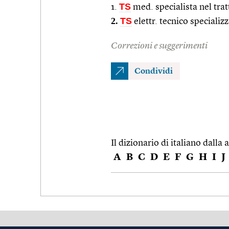
TS
1.
med. specialista nel tra
2.
TS
elettr. tecnico specializ
Correzioni e suggerimenti
Condividi
Il dizionario di italiano dalla a
A
B
C
D
E
F
G
H
I
J