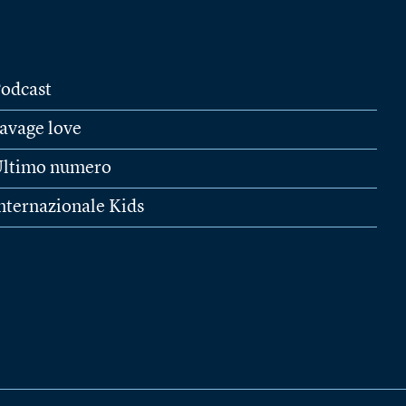
odcast
avage love
ltimo numero
nternazionale Kids