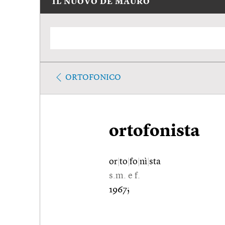
IL NUOVO DE MAURO
ORTOFONICO
ortofonista
or
|
to
|
fo
|
nì
|
sta
s.m. e f.
1967;