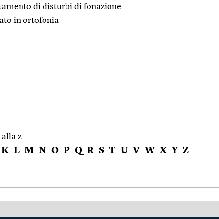
ttamento di disturbi di fonazione
zato in ortofonia
 alla z
K
L
M
N
O
P
Q
R
S
T
U
V
W
X
Y
Z