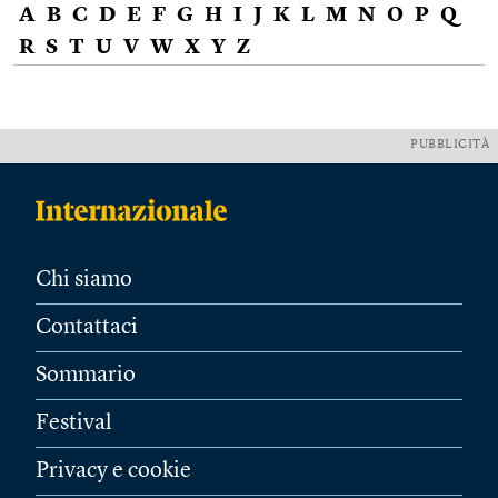
A
B
C
D
E
F
G
H
I
J
K
L
M
N
O
P
Q
R
S
T
U
V
W
X
Y
Z
PUBBLICITÀ
Chi siamo
Contattaci
Sommario
Festival
Privacy e cookie