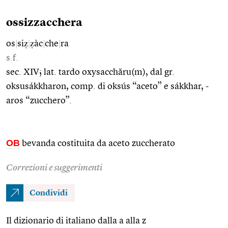
ossizzacchera
os
|
siẓ
|
ẓàc
|
che
|
ra
s.f.
sec. XIV; lat. tardo oxysacchăru(m), dal gr.
oksusákkharon, comp. di oksús “aceto” e sákkhar, -
aros “zucchero”.
OB
bevanda costituita da aceto zuccherato
Correzioni e suggerimenti
Condividi
Il dizionario di italiano dalla a alla z