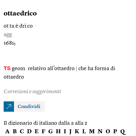
ottaedrico
ot
|
ta
|
è
|
dri
|
co
agg.
1681;
TS
geom. relativo all’ottaedro
|
che ha forma di
ottaedro
Correzioni e suggerimenti
Condividi
Il dizionario di italiano dalla a alla z
A
B
C
D
E
F
G
H
I
J
K
L
M
N
O
P
Q