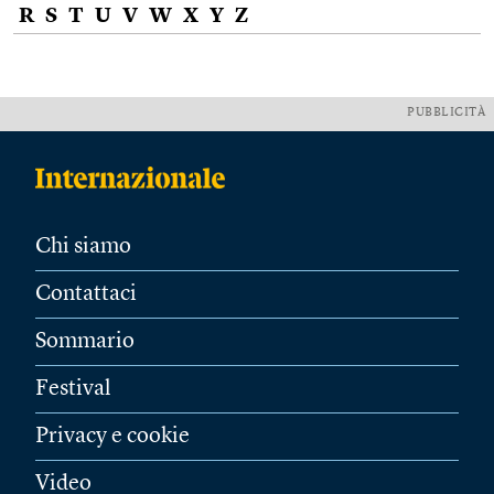
R
S
T
U
V
W
X
Y
Z
PUBBLICITÀ
Chi siamo
Contattaci
Sommario
Festival
Privacy e cookie
Video