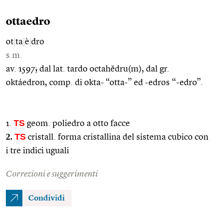
ottaedro
ot
|
ta
|
è
|
dro
s.m.
av. 1597; dal lat. tardo octahĕdru(m), dal gr.
oktáedron, comp. di okta- “otta-” ed -edros “-edro”.
TS
1.
geom. poliedro a otto facce
2.
TS
cristall. forma cristallina del sistema cubico con
i tre indici uguali
Correzioni e suggerimenti
Condividi