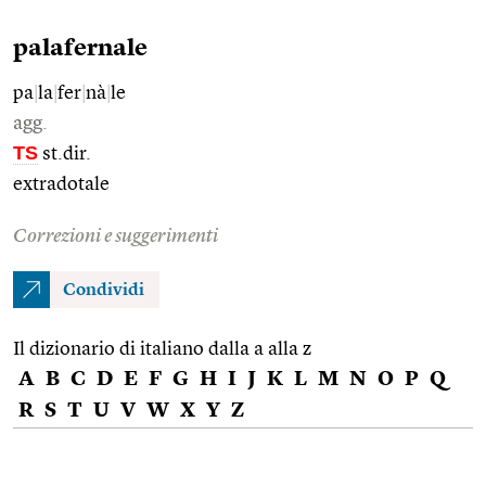
palafernale
pa
|
la
|
fer
|
nà
|
le
agg.
TS
st.dir.
extradotale
Correzioni e suggerimenti
Condividi
Il dizionario di italiano dalla a alla z
A
B
C
D
E
F
G
H
I
J
K
L
M
N
O
P
Q
R
S
T
U
V
W
X
Y
Z