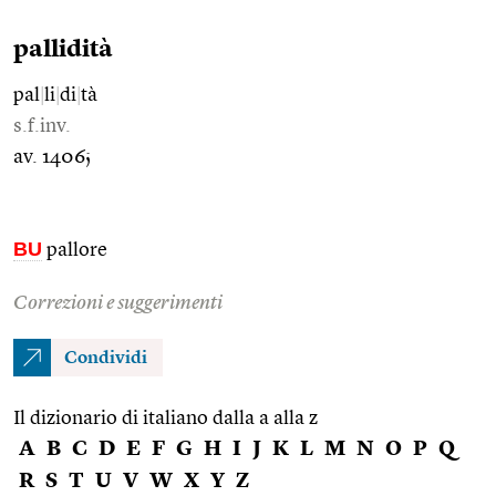
pallidità
pal
|
li
|
di
|
tà
s.f.inv.
av. 1406;
BU
pallore
Correzioni e suggerimenti
Condividi
Il dizionario di italiano dalla a alla z
A
B
C
D
E
F
G
H
I
J
K
L
M
N
O
P
Q
R
S
T
U
V
W
X
Y
Z