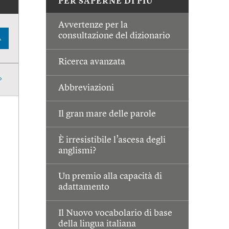
PER SAPERNE DI PIÙ
Avvertenze per la
consultazione del dizionario
A
Ricerca avanzata
Abbreviazioni
Il gran mare delle parole
È irresistibile l’ascesa degli
anglismi?
Un premio alla capacità di
adattamento
Il Nuovo vocabolario di base
della lingua italiana