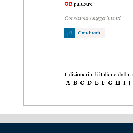
OB
palustre
Correzioni e suggerimenti
Condividi
Il dizionario di italiano dalla a
A
B
C
D
E
F
G
H
I
J