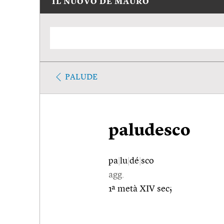
IL NUOVO DE MAURO
PALUDE
paludesco
pa
|
lu
|
dé
|
sco
agg.
1ª metà XIV sec;