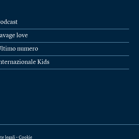
odcast
avage love
ltimo numero
nternazionale Kids
te legali
•
Cookie