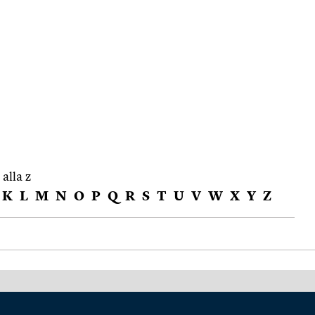
 alla z
K
L
M
N
O
P
Q
R
S
T
U
V
W
X
Y
Z