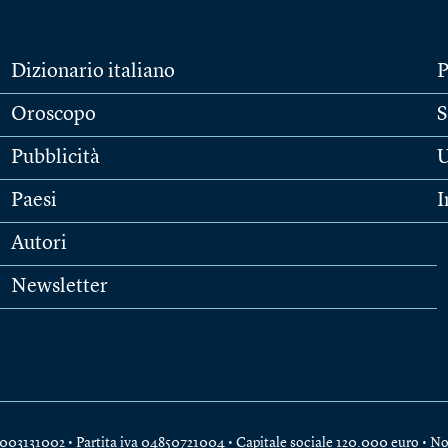
Dizionario italiano
P
Oroscopo
S
Pubblicità
U
Paesi
I
Autori
Newsletter
e 04003131002 • Partita iva 04850721004 • Capitale sociale 120.000 euro •
No