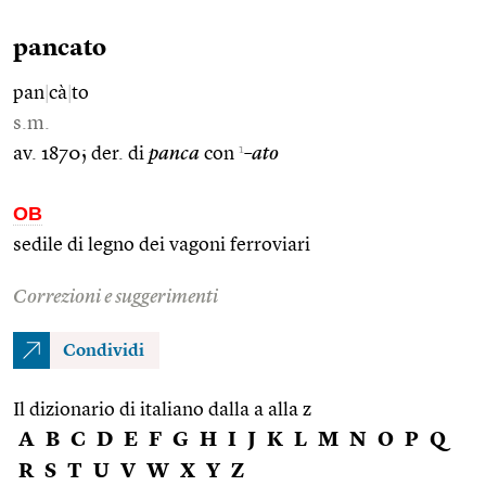
pancato
pan
|
cà
|
to
s.m.
1
av. 1870; der. di
panca
con
–ato
OB
sedile di legno dei vagoni ferroviari
Correzioni e suggerimenti
Condividi
Il dizionario di italiano dalla a alla z
A
B
C
D
E
F
G
H
I
J
K
L
M
N
O
P
Q
R
S
T
U
V
W
X
Y
Z