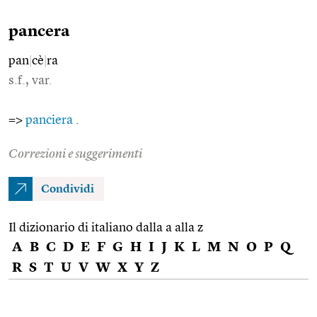
pancera
pan
|
cè
|
ra
s.f., var.
=>
panciera
.
Correzioni e suggerimenti
Condividi
Il dizionario di italiano dalla a alla z
A
B
C
D
E
F
G
H
I
J
K
L
M
N
O
P
Q
R
S
T
U
V
W
X
Y
Z