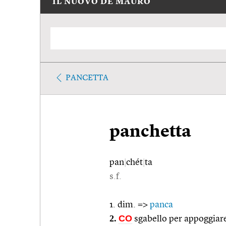
IL NUOVO DE MAURO
PANCETTA
panchetta
pan
|
chét
|
ta
s.f.
1. dim. =>
panca
2.
CO
sgabello per appoggiare