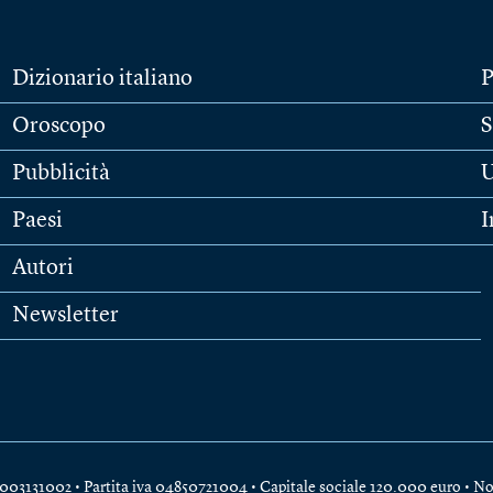
Dizionario italiano
P
Oroscopo
S
Pubblicità
U
Paesi
I
Autori
Newsletter
e 04003131002 • Partita iva 04850721004 • Capitale sociale 120.000 euro •
No