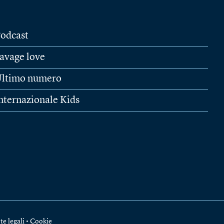
odcast
avage love
ltimo numero
nternazionale Kids
te legali
•
Cookie