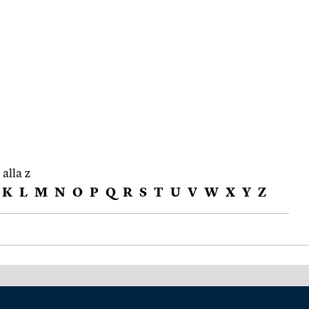
 alla z
K
L
M
N
O
P
Q
R
S
T
U
V
W
X
Y
Z