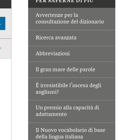
PER SAPERNE DI PIÙ
Avvertenze per la
consultazione del dizionario
A
Ricerca avanzata
Abbreviazioni
Il gran mare delle parole
È irresistibile l’ascesa degli
anglismi?
Un premio alla capacità di
adattamento
Il Nuovo vocabolario di base
della lingua italiana