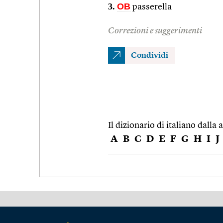
3.
OB
passerella
Correzioni e suggerimenti
Condividi
Il dizionario di italiano dalla a
A
B
C
D
E
F
G
H
I
J