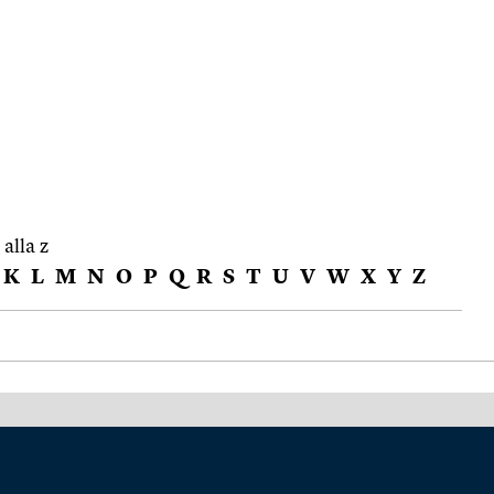
 alla z
K
L
M
N
O
P
Q
R
S
T
U
V
W
X
Y
Z