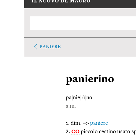
IL NUOVO DE MAURO
PANIERE
panierino
pa
|
nie
|
rì
|
no
s.m.
1. dim. =>
paniere
2.
CO
piccolo cestino usato s