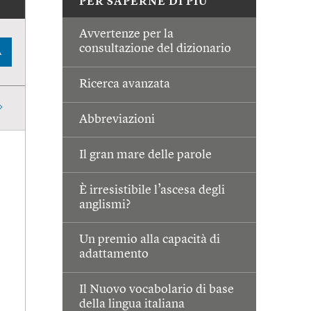
PER SAPERNE DI PIÙ
Avvertenze per la
consultazione del dizionario
A
Ricerca avanzata
Abbreviazioni
Il gran mare delle parole
È irresistibile l’ascesa degli
anglismi?
Un premio alla capacità di
adattamento
Il Nuovo vocabolario di base
della lingua italiana