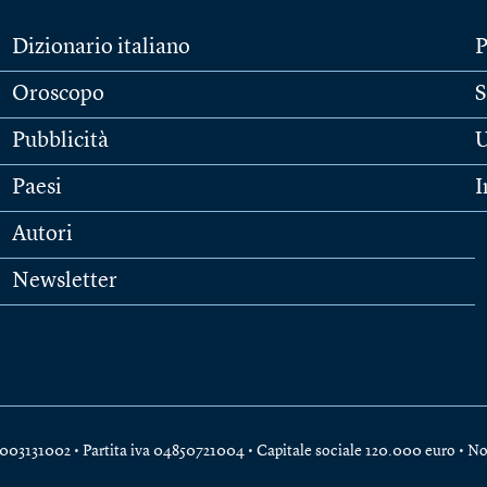
Dizionario italiano
P
Oroscopo
S
Pubblicità
U
Paesi
I
Autori
Newsletter
e 04003131002 • Partita iva 04850721004 • Capitale sociale 120.000 euro •
No