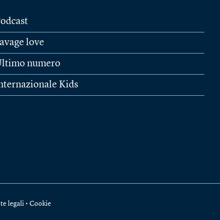
odcast
avage love
ltimo numero
nternazionale Kids
te legali
•
Cookie