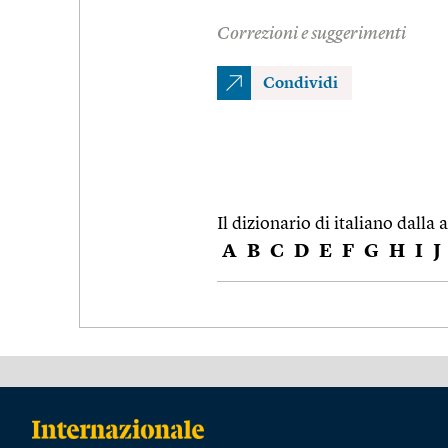
Correzioni e suggerimenti
Condividi
Il dizionario di italiano dalla a
A
B
C
D
E
F
G
H
I
J