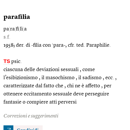
parafilia
pa
|
ra
|
fi
|
lì
|
a
s.f.
1
1958; der. di -filia con
para-, cfr. ted. Paraphilie.
TS
psic.
ciascuna delle deviazioni sessuali , come
l’esibizionismo , il masochismo , il sadismo , ecc. ,
caratterizzate dal fatto che , chi ne è affetto , per
ottenere eccitamento sessuale deve perseguire
fantasie o compiere atti perversi
Correzioni e suggerimenti