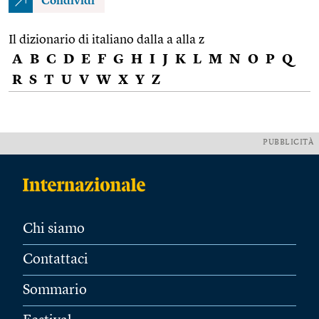
Condividi
Il dizionario di italiano dalla a alla z
A
B
C
D
E
F
G
H
I
J
K
L
M
N
O
P
Q
R
S
T
U
V
W
X
Y
Z
PUBBLICITÀ
Chi siamo
Contattaci
Sommario