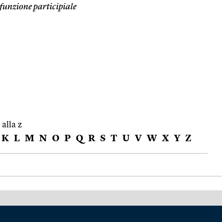
funzione participiale
 alla z
K
L
M
N
O
P
Q
R
S
T
U
V
W
X
Y
Z