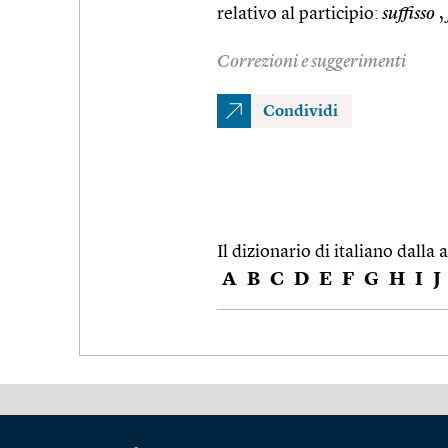
relativo al participio:
suffisso
,
Correzioni e suggerimenti
Condividi
Il dizionario di italiano dalla a
A
B
C
D
E
F
G
H
I
J