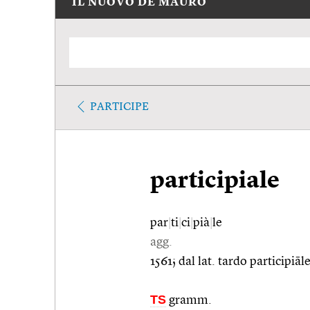
IL NUOVO DE MAURO
PARTICIPE
participiale
par
|
ti
|
ci
|
pià
|
le
agg.
1561; dal lat. tardo participiāl
TS
gramm.