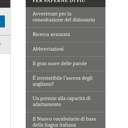
PER SAPERNE DI PIÙ
Avvertenze per la
consultazione del dizionario
A
Ricerca avanzata
Abbreviazioni
Il gran mare delle parole
È irresistibile l’ascesa degli
anglismi?
Un premio alla capacità di
adattamento
Il Nuovo vocabolario di base
della lingua italiana