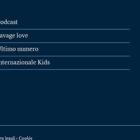
odcast
avage love
ltimo numero
nternazionale Kids
te legali
•
Cookie