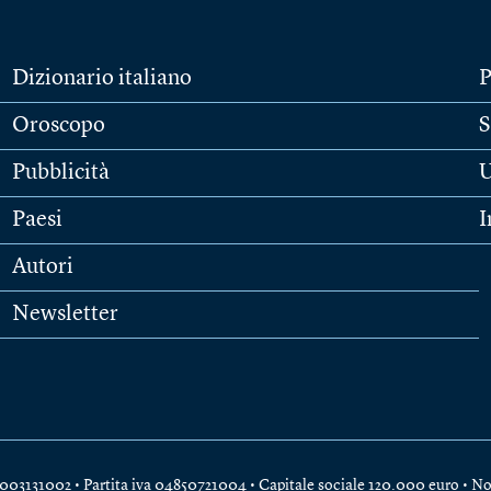
Dizionario italiano
P
Oroscopo
S
Pubblicità
U
Paesi
I
Autori
Newsletter
e 04003131002 • Partita iva 04850721004 • Capitale sociale 120.000 euro •
No