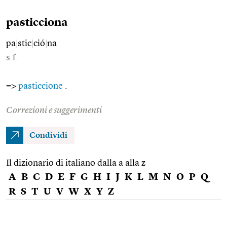
pasticciona
pa
|
stic
|
ció
|
na
s.f.
=>
pasticcione
.
Correzioni e suggerimenti
Condividi
Il dizionario di italiano dalla a alla z
A
B
C
D
E
F
G
H
I
J
K
L
M
N
O
P
Q
R
S
T
U
V
W
X
Y
Z