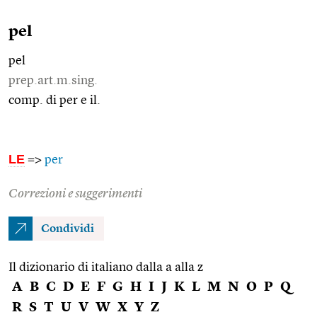
pel
pel
prep.art.m.sing.
comp. di per e il.
LE
=>
per
Correzioni e suggerimenti
Condividi
Il dizionario di italiano dalla a alla z
A
B
C
D
E
F
G
H
I
J
K
L
M
N
O
P
Q
R
S
T
U
V
W
X
Y
Z