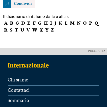
Condividi
Il dizionario di italiano dalla a alla z
A
B
C
D
E
F
G
H
I
J
K
L
M
N
O
P
Q
R
S
T
U
V
W
X
Y
Z
PUBBLICITÀ
Chi siamo
Contattaci
Sommario