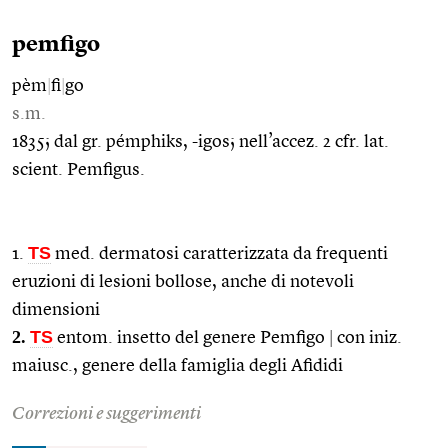
pemfigo
pèm
|
fi
|
go
s.m.
1835; dal gr. pémphiks, -igos; nell’accez. 2 cfr. lat.
scient. Pemfigus.
TS
1.
med. dermatosi caratterizzata da frequenti
eruzioni di lesioni bollose, anche di notevoli
dimensioni
2.
TS
entom. insetto del genere Pemfigo
|
con iniz.
maiusc., genere della famiglia degli Afididi
Correzioni e suggerimenti