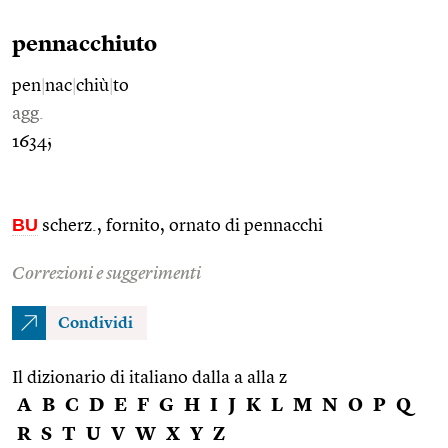
pennacchiuto
pen
|
nac
|
chiù
|
to
agg.
1634;
BU
scherz., fornito, ornato di pennacchi
Correzioni e suggerimenti
Condividi
Il dizionario di italiano dalla a alla z
A
B
C
D
E
F
G
H
I
J
K
L
M
N
O
P
Q
R
S
T
U
V
W
X
Y
Z