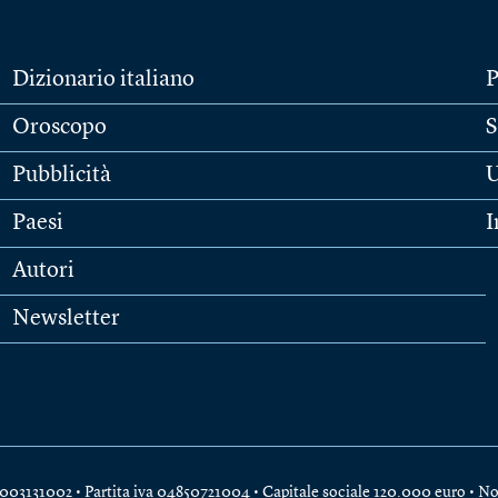
Dizionario italiano
P
Oroscopo
S
Pubblicità
U
Paesi
I
Autori
Newsletter
e 04003131002 • Partita iva 04850721004 • Capitale sociale 120.000 euro •
No