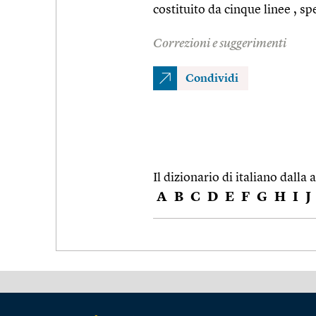
costituito da cinque linee , s
Correzioni e suggerimenti
Condividi
Il dizionario di italiano dalla a
A
B
C
D
E
F
G
H
I
J