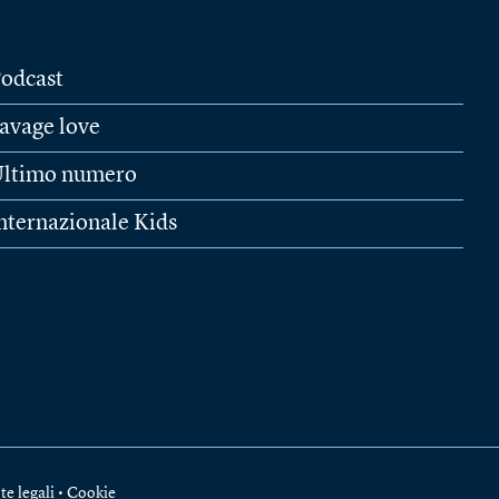
odcast
avage love
ltimo numero
nternazionale Kids
te legali
•
Cookie