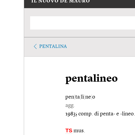
IL NUOVO DE MAURO
PENTALINA
pentalineo
pen
|
ta
|
lì
|
ne
|
o
agg.
1983; comp. di penta- e -lineo
TS
mus.