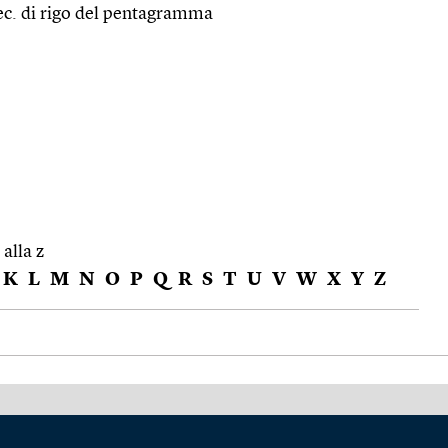
pec. di rigo del pentagramma
 alla z
K
L
M
N
O
P
Q
R
S
T
U
V
W
X
Y
Z