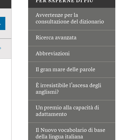
PER SAPERNE DI PIÙ
Avvertenze per la
consultazione del dizionario
A
Ricerca avanzata
Abbreviazioni
Il gran mare delle parole
È irresistibile l’ascesa degli
anglismi?
Un premio alla capacità di
adattamento
Il Nuovo vocabolario di base
della lingua italiana