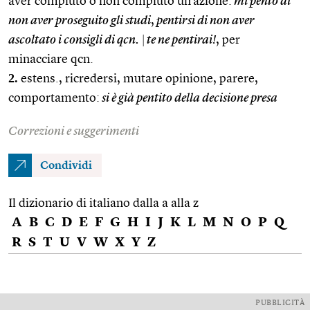
aver compiuto o non compiuto un’azione:
mi pento di
non aver proseguito gli studi
,
pentirsi di non aver
ascoltato i consigli di qcn.
|
te ne pentirai!
, per
minacciare qcn.
2.
estens., ricredersi, mutare opinione, parere,
comportamento:
si è già pentito della decisione presa
Correzioni e suggerimenti
Condividi
Il dizionario di italiano dalla a alla z
A
B
C
D
E
F
G
H
I
J
K
L
M
N
O
P
Q
R
S
T
U
V
W
X
Y
Z
PUBBLICITÀ