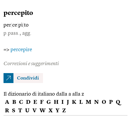
percepito
per
|
ce
|
pì
|
to
p.pass., agg.
=>
percepire
Correzioni e suggerimenti
Condividi
Il dizionario di italiano dalla a alla z
A
B
C
D
E
F
G
H
I
J
K
L
M
N
O
P
Q
R
S
T
U
V
W
X
Y
Z