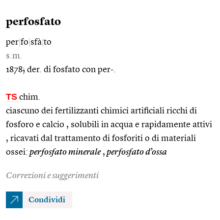
perfosfato
per
|
fo
|
sfà
|
to
s.m.
1878; der. di fosfato con per-.
TS
chim.
ciascuno dei fertilizzanti chimici artificiali ricchi di
fosforo e calcio , solubili in acqua e rapidamente attivi
, ricavati dal trattamento di fosforiti o di materiali
ossei:
perfosfato minerale
,
perfosfato d’ossa
Correzioni e suggerimenti
Condividi