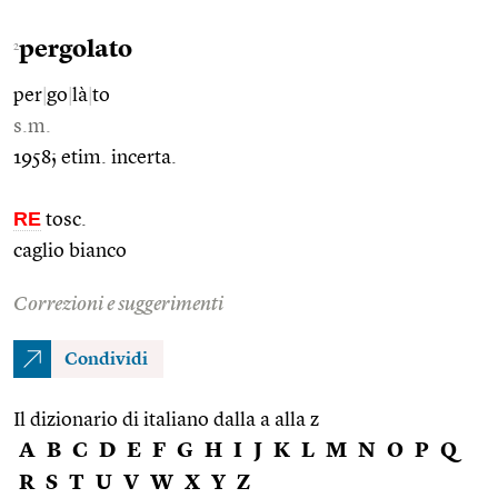
pergolato
2
per
|
go
|
là
|
to
s.m.
1958; etim. incerta.
RE
tosc.
caglio bianco
Correzioni e suggerimenti
Condividi
Il dizionario di italiano dalla a alla z
A
B
C
D
E
F
G
H
I
J
K
L
M
N
O
P
Q
R
S
T
U
V
W
X
Y
Z