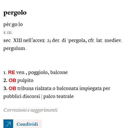
pergolo
pèr
|
go
|
lo
s.m.
1
sec. XIII nell'accez. 2; der. di
pergola, cfr. lat. mediev.
pergulum.
RE
1.
ven., poggiolo, balcone
2.
OB
pulpito
3.
OB
tribuna rialzata o balconata impiegata per
pubblici discorsi
|
palco teatrale
Correzioni e suggerimenti
Condividi