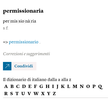
permissionaria
per
|
mis
|
sio
|
nà
|
ria
s.f.
=>
permissionario
.
Correzioni e suggerimenti
Condividi
Il dizionario di italiano dalla a alla z
A
B
C
D
E
F
G
H
I
J
K
L
M
N
O
P
Q
R
S
T
U
V
W
X
Y
Z