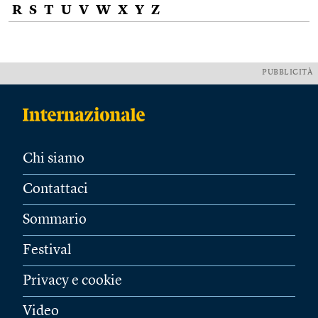
R
S
T
U
V
W
X
Y
Z
PUBBLICITÀ
Chi siamo
Contattaci
Sommario
Festival
Privacy e cookie
Video