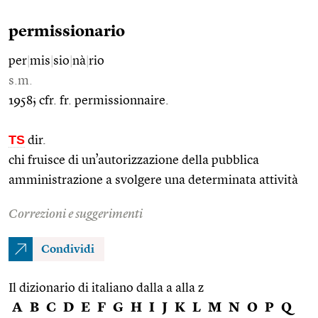
permissionario
per
|
mis
|
sio
|
nà
|
rio
s.m.
1958; cfr. fr. permissionnaire.
TS
dir.
chi fruisce di un’autorizzazione della pubblica
amministrazione a svolgere una determinata attività
Correzioni e suggerimenti
Condividi
Il dizionario di italiano dalla a alla z
A
B
C
D
E
F
G
H
I
J
K
L
M
N
O
P
Q