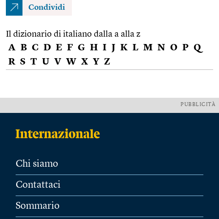
Condividi
Il dizionario di italiano dalla a alla z
A
B
C
D
E
F
G
H
I
J
K
L
M
N
O
P
Q
R
S
T
U
V
W
X
Y
Z
PUBBLICITÀ
Chi siamo
Contattaci
Sommario