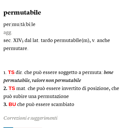
permutabile
per
|
mu
|
tà
|
bi
|
le
agg.
sec. XIV; dal lat. tardo permutabĭle(m), v. anche
permutare.
TS
1.
dir. che può essere soggetto a permuta:
bene
permutabile
,
valore non permutabile
2.
TS
mat. che può essere invertito di posizione, che
può subire una permutazione
3.
BU
che può essere scambiato
Correzioni e suggerimenti