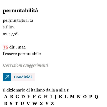
permutabilità
per
|
mu
|
ta
|
bi
|
li
|
tà
s.f.inv.
av. 1776;
TS
dir., mat.
l’essere permutabile
Correzioni e suggerimenti
Condividi
Il dizionario di italiano dalla a alla z
A
B
C
D
E
F
G
H
I
J
K
L
M
N
O
P
Q
R
S
T
U
V
W
X
Y
Z