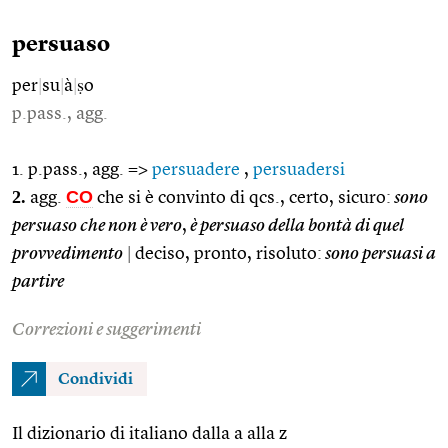
persuaso
per
|
su
|
à
|
ṣo
p.pass., agg.
1. p.pass., agg. =>
persuadere
,
persuadersi
2.
CO
agg.
che si è convinto di qcs., certo, sicuro:
sono
persuaso che non è vero
,
è persuaso della bontà di quel
provvedimento
|
deciso, pronto, risoluto:
sono persuasi a
partire
Correzioni e suggerimenti
Condividi
Il dizionario di italiano dalla a alla z