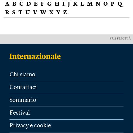
A
B
C
D
E
F
G
H
I
J
K
L
M
N
O
P
Q
R
S
T
U
V
W
X
Y
Z
PUBBLICITÀ
Chi siamo
Contattaci
Sommario
Festival
Privacy e cookie