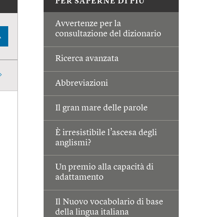
PER SAPERNE DI PIÙ
Avvertenze per la
consultazione del dizionario
A
Ricerca avanzata
Abbreviazioni
Il gran mare delle parole
È irresistibile l’ascesa degli
anglismi?
Un premio alla capacità di
adattamento
Il Nuovo vocabolario di base
della lingua italiana