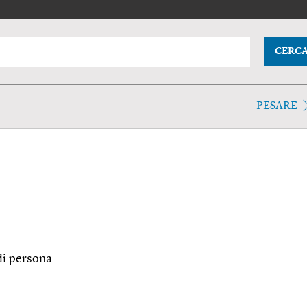
CERC
PESARE
di persona.