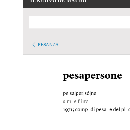
IL NUOVO DE MAURO
PESANZA
pesapersone
pe
|
sa
|
per
|
só
|
ne
s.m. e f.inv.
1971; comp. di pesa- e del pl. 