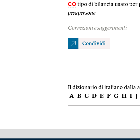
CO
tipo di bilancia usato per
pesapersone
Correzioni e suggerimenti
Condividi
Il dizionario di italiano dalla a
A
B
C
D
E
F
G
H
I
J