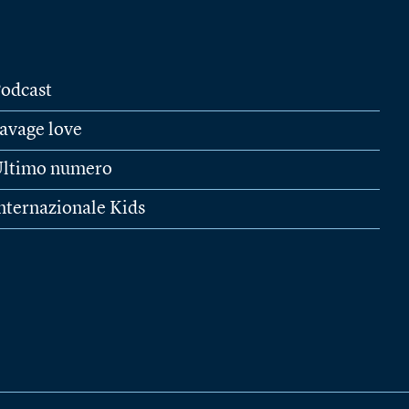
odcast
avage love
ltimo numero
nternazionale Kids