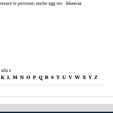
 pesare le persone; anche agg.inv.:
bilancia
 alla z
K
L
M
N
O
P
Q
R
S
T
U
V
W
X
Y
Z