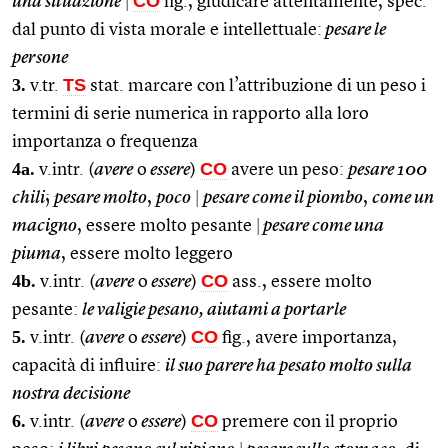
CO
una situazione
|
fig., giudicare attentamente, spec.
dal punto di vista morale e intellettuale:
pesare le
persone
3.
TS
v.tr.
stat. marcare con l’attribuzione di un peso i
termini di serie numerica in rapporto alla loro
importanza o frequenza
4a.
CO
v.intr. (
avere
o
essere
)
avere un peso:
pesare 100
chili
;
pesare molto
,
poco
|
pesare come il piombo
,
come un
macigno
, essere molto pesante
|
pesare come una
piuma
, essere molto leggero
4b.
CO
v.intr. (
avere
o
essere
)
ass., essere molto
pesante:
le valigie pesano, aiutami a portarle
5.
CO
v.intr. (
avere
o
essere
)
fig., avere importanza,
capacità di influire:
il suo parere ha pesato molto sulla
nostra decisione
6.
CO
v.intr. (
avere
o
essere
)
premere con il proprio