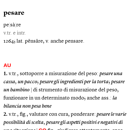
pesare
pe
|
sà
|
re
v.tr. e intr.
1264; lat. pēnsāre, v. anche pensare.
AU
1.
v.tr., sottoporre a misurazione del peso:
pesare una
cassa
,
un pacco
;
pesare gli ingredienti per la torta
;
pesare
un bambino
|
di strumento di misurazione del peso,
funzionare in un determinato modo; anche ass.:
la
bilancia non pesa bene
2.
v.tr., fig., valutare con cura, ponderare:
pesare le varie
possibilità di scelta
,
pesare gli aspetti positivi e negativi di