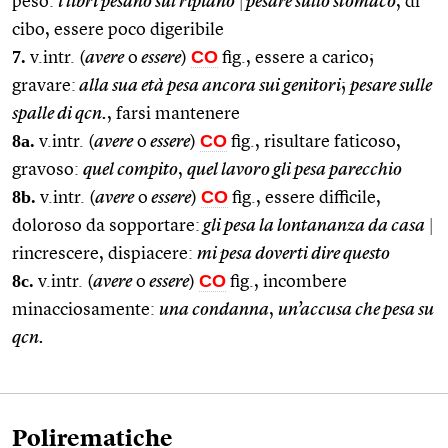
peso:
i libri pesano sul ripiano
|
pesare sullo stomaco
, di
cibo, essere poco digeribile
7.
CO
v.intr. (
avere
o
essere
)
fig., essere a carico;
gravare:
alla sua età pesa ancora sui genitori
;
pesare sulle
spalle di qcn.
, farsi mantenere
8a.
CO
v.intr. (
avere
o
essere
)
fig., risultare faticoso,
gravoso:
quel compito
,
quel lavoro gli pesa parecchio
8b.
CO
v.intr. (
avere
o
essere
)
fig., essere difficile,
doloroso da sopportare:
gli pesa la lontananza da casa
|
rincrescere, dispiacere:
mi pesa doverti dire questo
8c.
CO
v.intr. (
avere
o
essere
)
fig., incombere
minacciosamente:
una condanna
,
un’accusa che pesa su
qcn.
Polirematiche