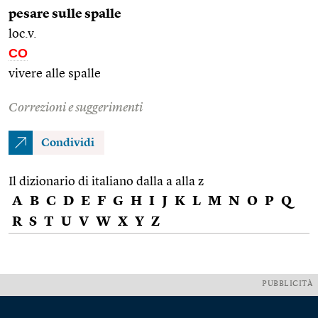
pesare sulle spalle
loc.v.
CO
vivere alle spalle
Correzioni e suggerimenti
Condividi
Il dizionario di italiano dalla a alla z
A
B
C
D
E
F
G
H
I
J
K
L
M
N
O
P
Q
R
S
T
U
V
W
X
Y
Z
PUBBLICITÀ