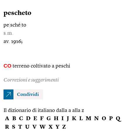
pescheto
pe
|
sché
|
to
s.m.
av. 1916;
CO
terreno coltivato a peschi
Correzioni e suggerimenti
Condividi
Il dizionario di italiano dalla a alla z
A
B
C
D
E
F
G
H
I
J
K
L
M
N
O
P
Q
R
S
T
U
V
W
X
Y
Z