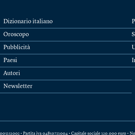
Dizionario italiano
P
Oroscopo
S
Pubblicità
U
Paesi
I
Autori
Newsletter
e 04003131002 • Partita iva 04850721004 • Capitale sociale 120.000 euro •
No