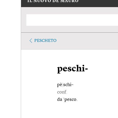
IL NUOVO DE MAURO
PESCHETO
peschi-
pè
|
schi–
conf.
1
da
pesco.