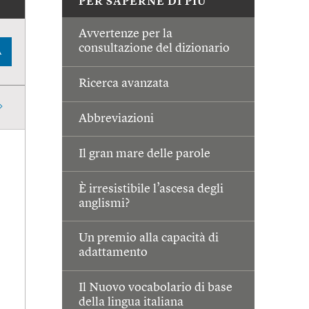
PER SAPERNE DI PIÙ
Avvertenze per la
consultazione del dizionario
A
Ricerca avanzata
Abbreviazioni
Il gran mare delle parole
È irresistibile l’ascesa degli
anglismi?
Un premio alla capacità di
adattamento
Il Nuovo vocabolario di base
della lingua italiana