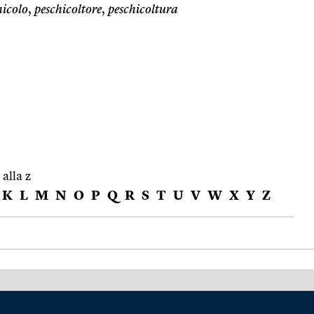
hicolo
,
peschicoltore
,
peschicoltura
 alla z
K
L
M
N
O
P
Q
R
S
T
U
V
W
X
Y
Z