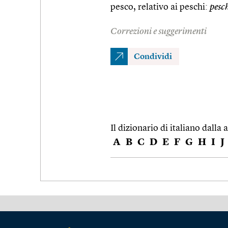
pesco, relativo ai peschi:
pesc
Correzioni e suggerimenti
Condividi
Il dizionario di italiano dalla a
A
B
C
D
E
F
G
H
I
J