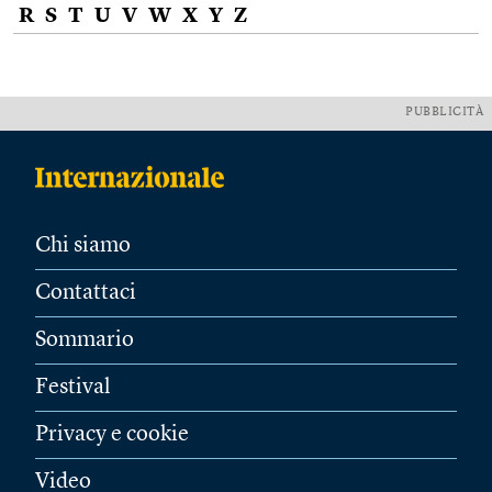
R
S
T
U
V
W
X
Y
Z
PUBBLICITÀ
Chi siamo
Contattaci
Sommario
Festival
Privacy e cookie
Video