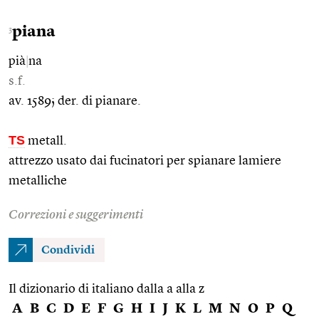
piana
3
pià
|
na
s.f.
av. 1589; der. di pianare.
TS
metall.
attrezzo usato dai fucinatori per spianare lamiere
metalliche
Correzioni e suggerimenti
Condividi
Il dizionario di italiano dalla a alla z
A
B
C
D
E
F
G
H
I
J
K
L
M
N
O
P
Q