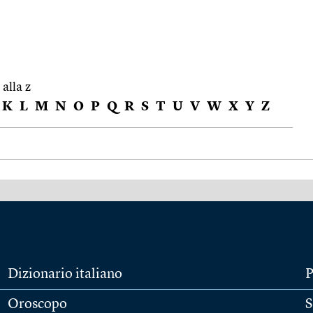
 alla z
K
L
M
N
O
P
Q
R
S
T
U
V
W
X
Y
Z
Dizionario italiano
P
Oroscopo
S