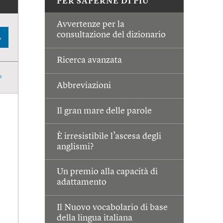
PER SAPERNE DI PIÙ
Avvertenze per la
consultazione del dizionario
A
Ricerca avanzata
Abbreviazioni
Il gran mare delle parole
È irresistibile l’ascesa degli
anglismi?
Un premio alla capacità di
adattamento
Il Nuovo vocabolario di base
della lingua italiana