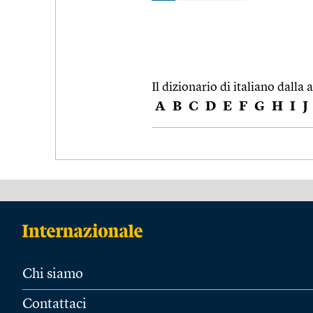
Il dizionario di italiano dalla a
A
B
C
D
E
F
G
H
I
J
Chi siamo
Contattaci