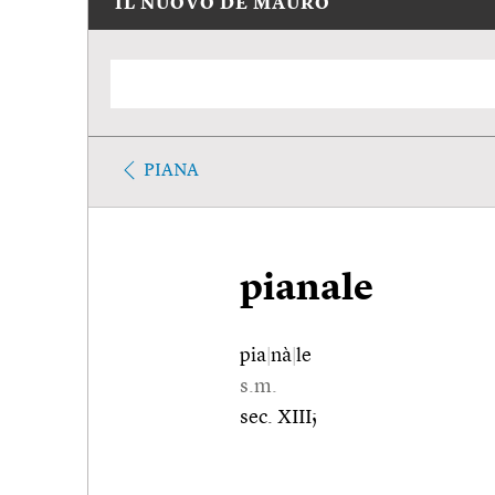
IL NUOVO DE MAURO
PIANA
pianale
pia
|
nà
|
le
s.m.
sec. XIII;