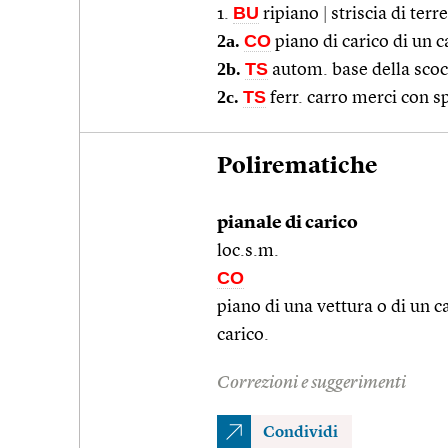
BU
1.
ripiano
|
striscia di ter
2a.
CO
piano di carico di un c
2b.
TS
autom. base della scoc
2c.
TS
ferr. carro merci con s
Polirematiche
pianale di carico
loc.s.m.
CO
piano di una vettura o di un c
carico.
Correzioni e suggerimenti
Condividi