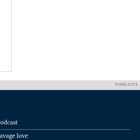
PUBBLICITÀ
odcast
avage love