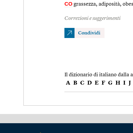
CO
grassezza, adiposità, obes
Correzioni e suggerimenti
Condividi
Il dizionario di italiano dalla a
A
B
C
D
E
F
G
H
I
J