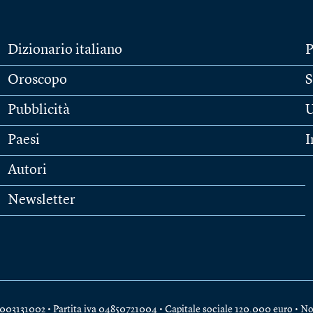
Dizionario italiano
P
Oroscopo
S
Pubblicità
U
Paesi
I
Autori
Newsletter
e 04003131002 • Partita iva 04850721004 • Capitale sociale 120.000 euro •
No