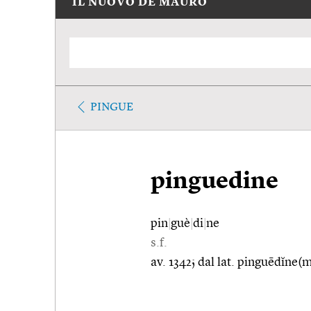
IL NUOVO DE MAURO
PINGUE
pinguedine
pin
|
guè
|
di
|
ne
s.f.
av. 1342; dal lat. pinguēdĭne(m