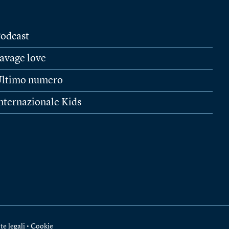
odcast
avage love
ltimo numero
nternazionale Kids
te legali
•
Cookie