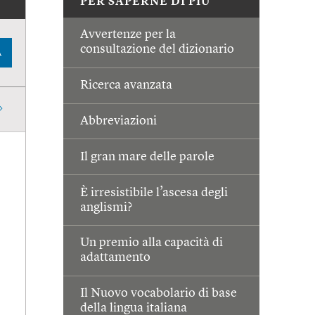
PER SAPERNE DI PIÙ
Avvertenze per la
consultazione del dizionario
A
Ricerca avanzata
Abbreviazioni
Il gran mare delle parole
È irresistibile l’ascesa degli
anglismi?
Un premio alla capacità di
adattamento
Il Nuovo vocabolario di base
della lingua italiana