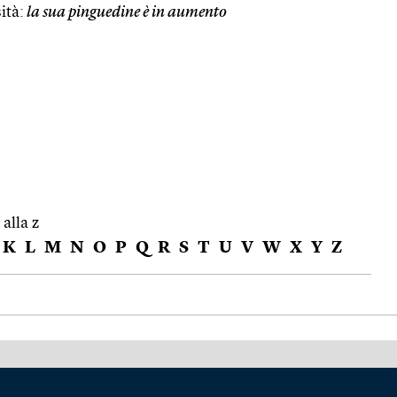
ità:
la sua pinguedine è in aumento
 alla z
K
L
M
N
O
P
Q
R
S
T
U
V
W
X
Y
Z