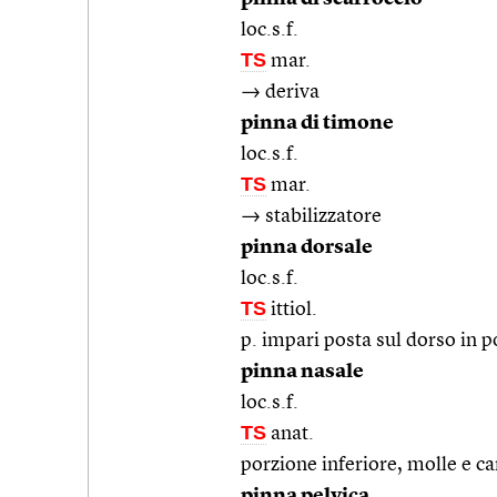
loc.s.f.
TS
mar.
→ deriva
pinna di timone
loc.s.f.
TS
mar.
→ stabilizzatore
pinna dorsale
loc.s.f.
TS
ittiol.
p. impari posta sul dorso in p
pinna nasale
loc.s.f.
TS
anat.
porzione inferiore, molle e car
pinna pelvica