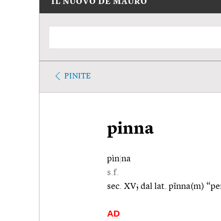
IL NUOVO DE MAURO
PINITE
pinna
pìn
|
na
s.f.
sec. XV; dal lat. pĭnna(m) “pen
AD