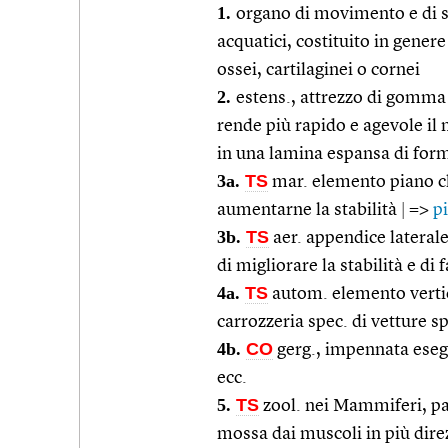
1.
organo di movimento e di st
acquatici, costituito in gene
ossei, cartilaginei o cornei
2.
estens., attrezzo di gomma o
rende più rapido e agevole il 
in una lamina espansa di form
3a.
TS
mar. elemento piano che
aumentarne la stabilità
|
=>
p
3b.
TS
aer. appendice laterale
di migliorare la stabilità e di
4a.
TS
autom. elemento vertica
carrozzeria spec. di vetture s
4b.
CO
gerg., impennata esegu
ecc.
5.
TS
zool. nei Mammiferi, par
mossa dai muscoli in più dire