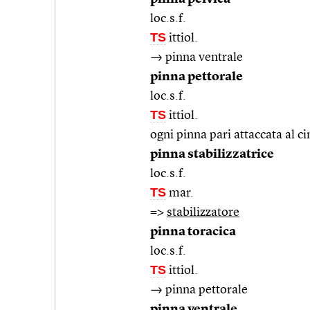
loc.s.f.
TS
ittiol.
→ pinna ventrale
pinna pettorale
loc.s.f.
TS
ittiol.
ogni pinna pari attaccata al c
pinna stabilizzatrice
loc.s.f.
TS
mar.
=>
stabilizzatore
pinna toracica
loc.s.f.
TS
ittiol.
→ pinna pettorale
pinna ventrale