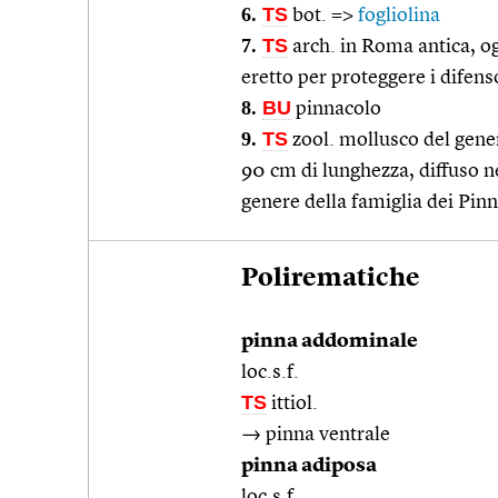
6.
TS
bot. =>
fogliolina
7.
TS
arch. in Roma antica, o
eretto per proteggere i difens
8.
BU
pinnacolo
9.
TS
zool. mollusco del gener
90 cm di lunghezza, diffuso n
genere della famiglia dei Pinn
Polirematiche
pinna addominale
loc.s.f.
TS
ittiol.
→ pinna ventrale
pinna adiposa
loc.s.f.