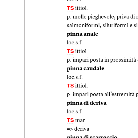
TS
ittiol.
p. molle pieghevole, priva di r
salmoniformi, siluriformi e s
pinna anale
loc.s.f.
TS
ittiol.
p. impari posta in prossimità 
pinna caudale
loc.s.f.
TS
ittiol.
p. impari posta all’estremità 
pinna di deriva
loc.s.f.
TS
mar.
=>
deriva
pinna di scarroccio