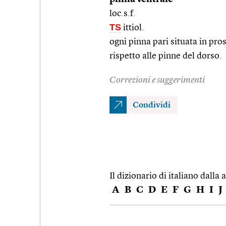
loc.s.f.
TS
ittiol.
ogni pinna pari situata in pro
rispetto alle pinne del dorso.
Correzioni e suggerimenti
Condividi
Il dizionario di italiano dalla a
A
B
C
D
E
F
G
H
I
J