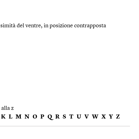
ssimità del ventre, in posizione contrapposta
 alla z
K
L
M
N
O
P
Q
R
S
T
U
V
W
X
Y
Z