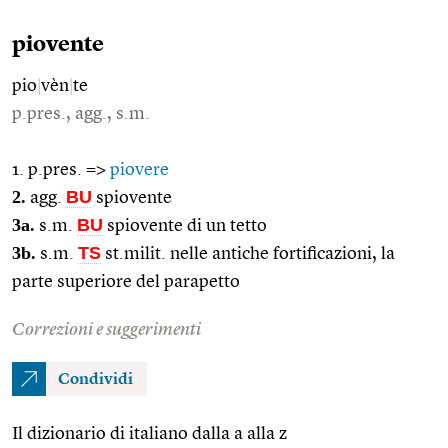
piovente
pio
|
vèn
|
te
p.pres., agg., s.m.
1. p.pres. =>
piovere
2.
BU
agg.
spiovente
3a.
BU
s.m.
spiovente di un tetto
3b.
TS
s.m.
st.milit. nelle antiche fortificazioni, la
parte superiore del parapetto
Correzioni e suggerimenti
Condividi
Il dizionario di italiano dalla a alla z