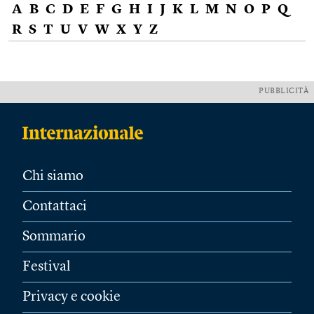
A
B
C
D
E
F
G
H
I
J
K
L
M
N
O
P
Q
R
S
T
U
V
W
X
Y
Z
PUBBLICITÀ
Chi siamo
Contattaci
Sommario
Festival
Privacy e cookie