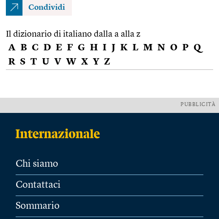
Condividi
Il dizionario di italiano dalla a alla z
A
B
C
D
E
F
G
H
I
J
K
L
M
N
O
P
Q
R
S
T
U
V
W
X
Y
Z
PUBBLICITÀ
Chi siamo
Contattaci
Sommario