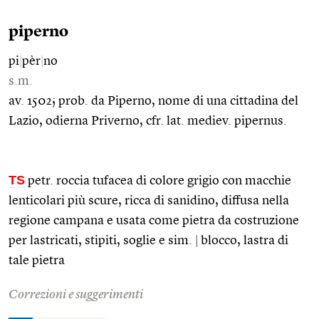
piperno
pi
|
pèr
|
no
s.m.
av. 1502; prob. da Piperno, nome di una cittadina del
Lazio, odierna Priverno, cfr. lat. mediev. pipernus.
TS
petr. roccia tufacea di colore grigio con macchie
lenticolari più scure, ricca di sanidino, diffusa nella
regione campana e usata come pietra da costruzione
per lastricati, stipiti, soglie e sim.
|
blocco, lastra di
tale pietra
Correzioni e suggerimenti