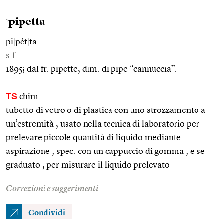
pipetta
1
pi
|
pét
|
ta
s.f.
1895; dal fr. pipette, dim. di pipe “cannuccia”.
TS
chim.
tubetto di vetro o di plastica con uno strozzamento a
un’estremità , usato nella tecnica di laboratorio per
prelevare piccole quantità di liquido mediante
aspirazione , spec. con un cappuccio di gomma , e se
graduato , per misurare il liquido prelevato
Correzioni e suggerimenti
Condividi