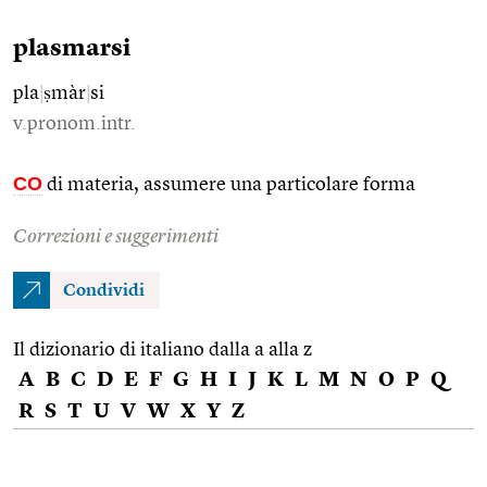
plasmarsi
pla
|
ṣmàr
|
si
v.pronom.intr.
CO
di materia, assumere una particolare forma
Correzioni e suggerimenti
Condividi
Il dizionario di italiano dalla a alla z
A
B
C
D
E
F
G
H
I
J
K
L
M
N
O
P
Q
R
S
T
U
V
W
X
Y
Z