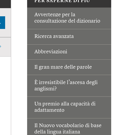
PER SAPERNE DI PIÙ
Avvertenze per la
consultazione del dizionario
A
Ricerca avanzata
Abbreviazioni
Il gran mare delle parole
È irresistibile l’ascesa degli
anglismi?
Un premio alla capacità di
adattamento
Il Nuovo vocabolario di base
della lingua italiana