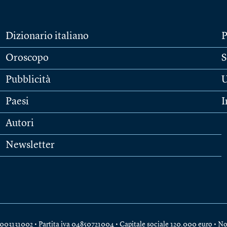
Dizionario italiano
P
Oroscopo
S
Pubblicità
U
Paesi
I
Autori
Newsletter
e 04003131002 • Partita iva 04850721004 • Capitale sociale 120.000 euro •
No