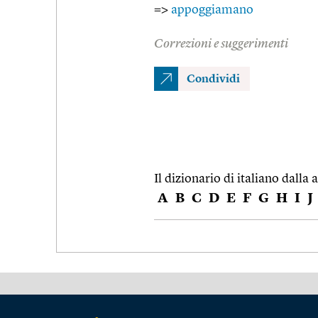
=>
appoggiamano
Correzioni e suggerimenti
Condividi
Il dizionario di italiano dalla a
A
B
C
D
E
F
G
H
I
J