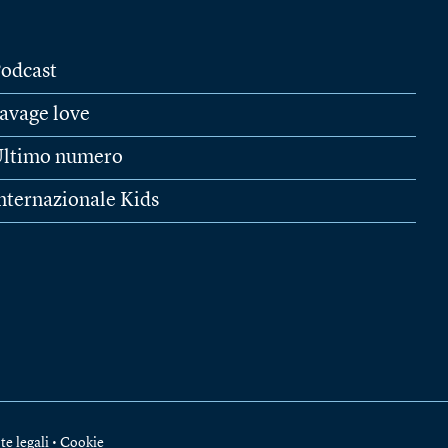
odcast
avage love
ltimo numero
nternazionale Kids
te legali
•
Cookie