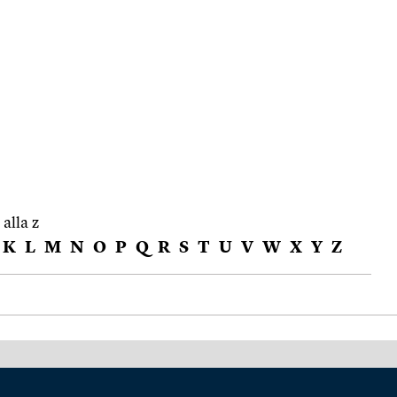
 alla z
K
L
M
N
O
P
Q
R
S
T
U
V
W
X
Y
Z