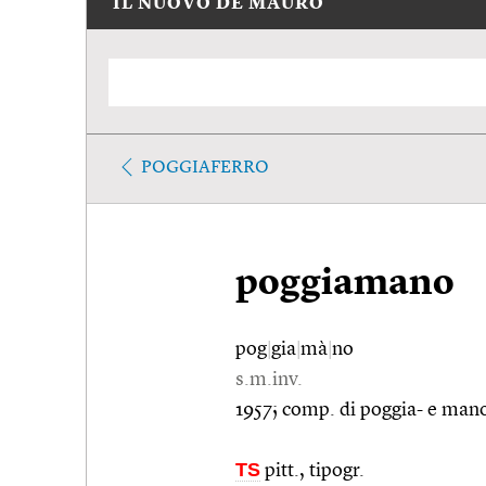
IL NUOVO DE MAURO
POGGIAFERRO
poggiamano
pog
|
gia
|
mà
|
no
s.m.inv.
1957; comp. di poggia- e man
TS
pitt., tipogr.