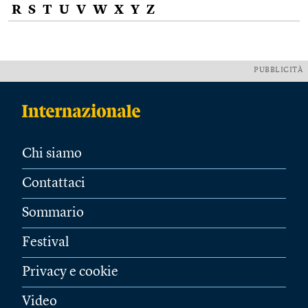
R
S
T
U
V
W
X
Y
Z
PUBBLICITÀ
Chi siamo
Contattaci
Sommario
Festival
Privacy e cookie
Video